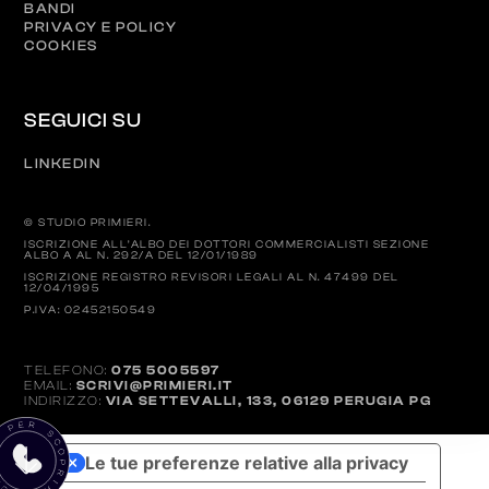
BANDI
PRIVACY E POLICY
COOKIES
SEGUICI SU
LINKEDIN
© STUDIO PRIMIERI.
ISCRIZIONE ALL’ALBO DEI DOTTORI COMMERCIALISTI SEZIONE
ALBO A AL N. 292/A DEL 12/01/1989
ISCRIZIONE REGISTRO REVISORI LEGALI AL N. 47499 DEL
12/04/1995
P.IVA: 02452150549
TELEFONO:
075 5005597
EMAIL:
SCRIVI@PRIMIERI.IT
INDIRIZZO:
VIA SETTEVALLI, 133, 06129 PERUGIA PG
Le tue preferenze relative alla privacy